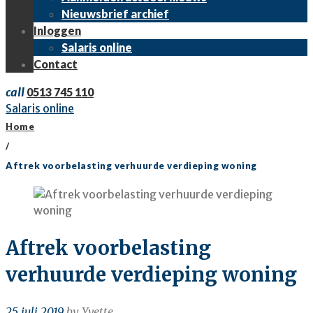
Nieuwsbrief archief
Inloggen
Salaris online
Contact
call
0513 745 110
Salaris online
Home
/
Aftrek voorbelasting verhuurde verdieping woning
Aftrek voorbelasting
verhuurde verdieping woning
25 juli 2019
by
Yvette