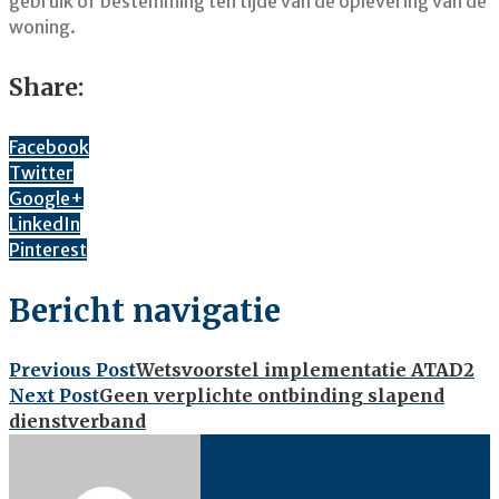
gebruik of bestemming ten tijde van de oplevering van de
woning.
Share:
Facebook
Twitter
Google+
LinkedIn
Pinterest
Bericht navigatie
Previous Post
Wetsvoorstel implementatie ATAD2
Next Post
Geen verplichte ontbinding slapend
dienstverband