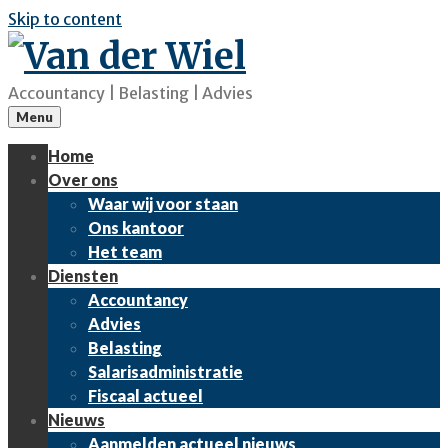
Skip to content
Accountancy | Belasting | Advies
Menu
Home
Over ons
Waar wij voor staan
Ons kantoor
Het team
Diensten
Accountancy
Advies
Belasting
Salarisadministratie
Fiscaal actueel
Nieuws
Aanmelden actueel nieuws