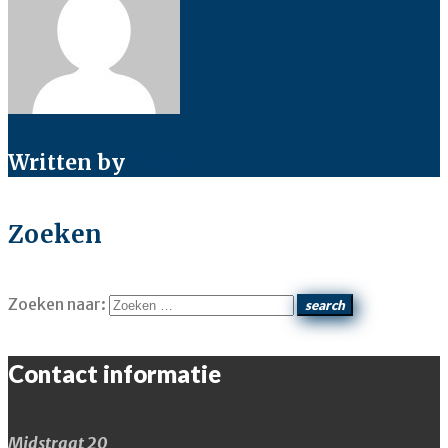
Written by
Yvette
Zoeken
Zoeken naar:
search
Contact informatie
Midstraat 20