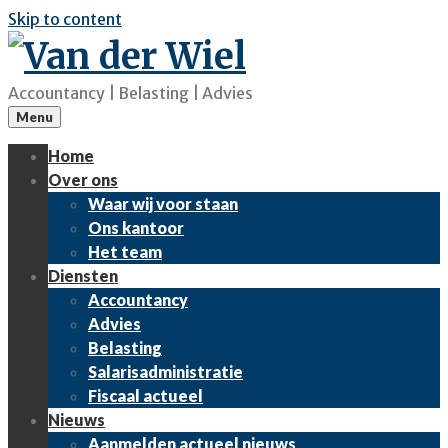
Skip to content
Accountancy | Belasting | Advies
Menu
Home
Over ons
Waar wij voor staan
Ons kantoor
Het team
Diensten
Accountancy
Advies
Belasting
Salarisadministratie
Fiscaal actueel
Nieuws
Aanmelden actueel nieuws