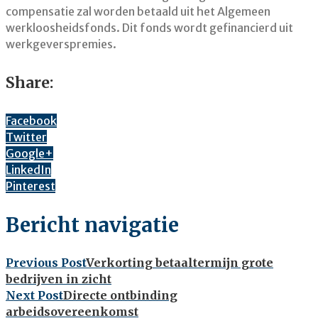
compensatie zal worden betaald uit het Algemeen
werkloosheidsfonds. Dit fonds wordt gefinancierd uit
werkgeverspremies.
Share:
Facebook
Twitter
Google+
LinkedIn
Pinterest
Bericht navigatie
Previous Post
Verkorting betaaltermijn grote
bedrijven in zicht
Next Post
Directe ontbinding
arbeidsovereenkomst