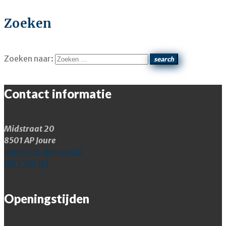
Zoeken
Zoeken naar:
search
Contact informatie
Midstraat 20
8501 AP Joure
info@van-der-wiel.nl
0513 745 110
Openingstijden