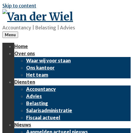
Skip to content
Accountancy | Belasting | Advies
Menu
Home
Over ons
Waar wij voor staan
Ons kantoor
Het team
Diensten
Accountancy
Advies
Belasting
Salarisadministratie
Fiscaal actueel
Nieuws
Aanmelden actueel nieuws