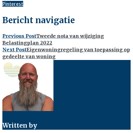
Pinterest
Bericht navigatie
Previous Post
Tweede nota van wijziging
Belastingplan 2022
Next Post
Eigenwoningregeling van toepassing op
gedeelte van woning
Written by
SkarWeb