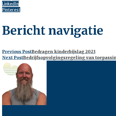
LinkedIn
Pinterest
Bericht navigatie
Previous Post
Bedragen kinderbijslag 2023
Next Post
Bedrijfsopvolgingsregeling van toepassi