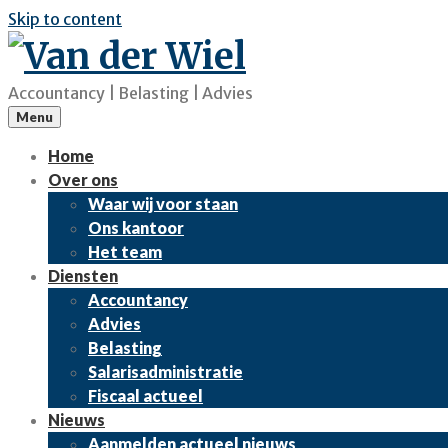
Skip to content
Accountancy | Belasting | Advies
Menu
Home
Over ons
Waar wij voor staan
Ons kantoor
Het team
Diensten
Accountancy
Advies
Belasting
Salarisadministratie
Fiscaal actueel
Nieuws
Aanmelden actueel nieuws