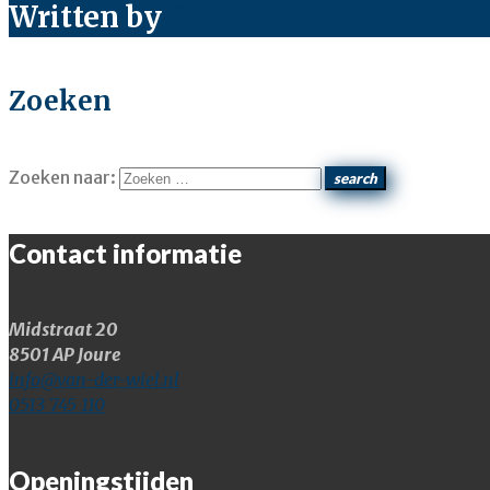
Written by
SkarWeb
Zoeken
Zoeken naar:
search
Contact informatie
Midstraat 20
8501 AP Joure
info@van-der-wiel.nl
0513 745 110
Openingstijden