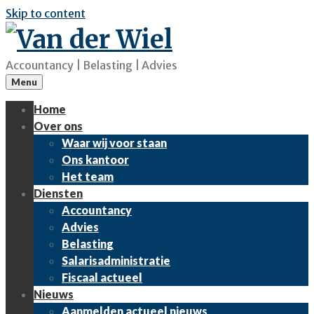
Skip to content
Accountancy | Belasting | Advies
Menu
Home
Over ons
Waar wij voor staan
Ons kantoor
Het team
Diensten
Accountancy
Advies
Belasting
Salarisadministratie
Fiscaal actueel
Nieuws
Aanmelden actueel nieuws