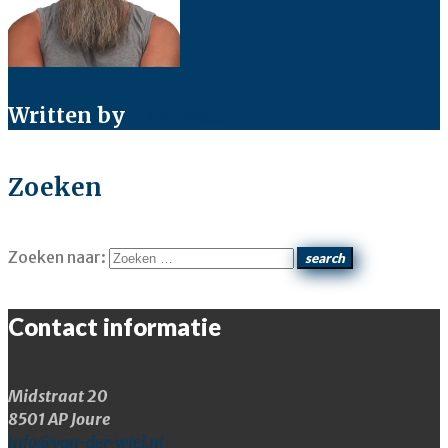
Written by
SkarWeb
Zoeken
Zoeken naar:
search
Contact informatie
Midstraat 20
8501 AP Joure
info@van-der-wiel.nl