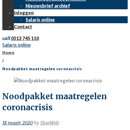
Nieuwsbrief archief
Inloggen
Salaris online
Contact
call
0513 745 110
Salaris online
Home
/
Noodpakket maatregelen coronacrisis
Noodpakket maatregelen
coronacrisis
18 maart 2020
by
SkarWeb