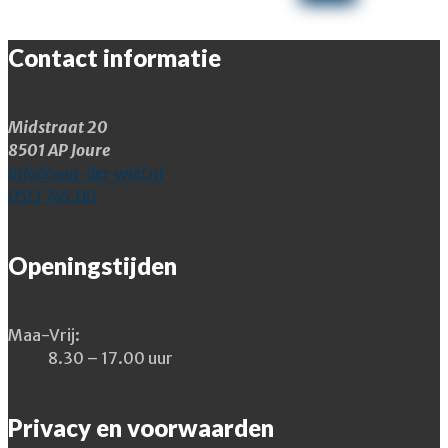
Contact informatie
Midstraat 20
8501 AP Joure
info@van-der-wiel.nl
0513 745 110
Openingstijden
Maa-Vrij:
8.30 – 17.00 uur
Privacy en voorwaarden