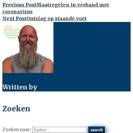
Previous Post
Maatregelen in verband met
coronavirus
Next Post
Ontslag op staande voet
Written by
SkarWeb
Zoeken
Zoeken naar:
search