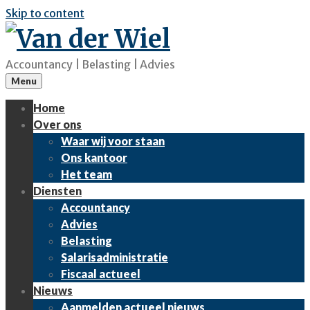
Skip to content
Accountancy | Belasting | Advies
Menu
Home
Over ons
Waar wij voor staan
Ons kantoor
Het team
Diensten
Accountancy
Advies
Belasting
Salarisadministratie
Fiscaal actueel
Nieuws
Aanmelden actueel nieuws