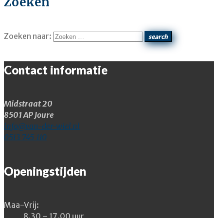
Zoeken
Zoeken naar:
search
Contact informatie
Midstraat 20
8501 AP Joure
info@van-der-wiel.nl
0513 745 110
Openingstijden
Maa-Vrij:
8.30 – 17.00 uur