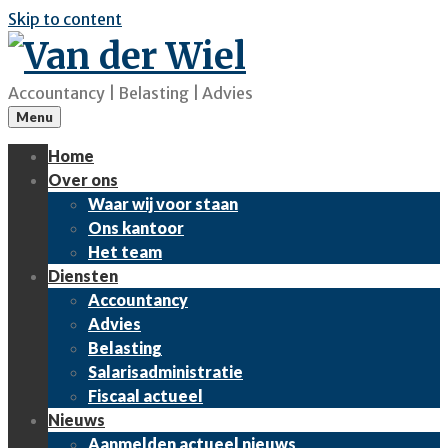
Skip to content
Accountancy | Belasting | Advies
Menu
Home
Over ons
Waar wij voor staan
Ons kantoor
Het team
Diensten
Accountancy
Advies
Belasting
Salarisadministratie
Fiscaal actueel
Nieuws
Aanmelden actueel nieuws