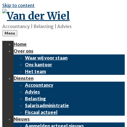
Skip to content
Accountancy | Belasting | Advies
Menu
Home
Over ons
Waar wij voor staan
Ons kantoor
Het team
Diensten
Accountancy
Advies
Belasting
Salarisadministratie
Fiscaal actueel
Nieuws
Aanmelden actueel nieuws