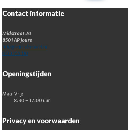
Contact informatie
Midstraat 20
8501 AP Joure
info@van-der-wiel.nl
0513 745 110
Openingstijden
Maa-Vrij:
8.30 – 17.00 uur
Privacy en voorwaarden