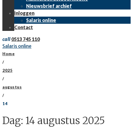
Nieuwsbrief archief
Inloggen
Salaris online
Contact
call
0513 745 110
Salaris online
Home
/
2025
/
augustus
/
14
Dag:
14 augustus 2025